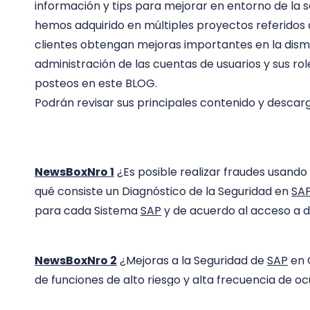
información y tips para mejorar en entorno de la 
hemos adquirido en múltiples proyectos referidos 
clientes obtengan mejoras importantes en la dismi
administración de las cuentas de usuarios y sus rol
posteos en este BLOG.
Podrán revisar sus principales contenido y descarg
NewsBoxNro 1
¿Es posible realizar fraudes usando
qué consiste un Diagnóstico de la Seguridad en
SA
para cada Sistema
SAP
y de acuerdo al acceso a d
NewsBoxNro 2
¿Mejoras a la Seguridad de
SAP
en 
de funciones de alto riesgo y alta frecuencia de o
Mejoras de la Seguridad en SAP? Los grupos de auto